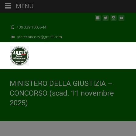
MENU
+39 339 1005544
areteconcorsi@gmail.com
MINISTERO DELLA GIUSTIZIA –
CONCORSO (scad. 11 novembre
2025)