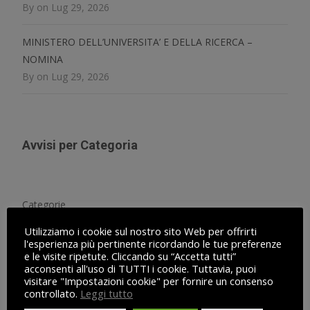
By on Lug 29, 2026
MINISTERO DELL’UNIVERSITA’ E DELLA RICERCA –
NOMINA
By on Lug 29, 2026
Avvisi per Categoria
Categorie
Utilizziamo i cookie sul nostro sito Web per offrirti
l'esperienza più pertinente ricordando le tue preferenze
e le visite ripetute. Cliccando su “Accetta tutti”
acconsenti all'uso di TUTTI i cookie. Tuttavia, puoi
visitare "Impostazioni cookie" per fornire un consenso
Cronologia Avvisi
controllato.
Leggi tutto