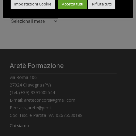
Impostazioni Cookie
Accetta tutti
Rifiuta tutti
Archivi
Aretè Formazione
via Roma 106
27024 Cilavegna (PV)
(Tel. (+39) 3391005544
E-mail: areteconcorsi@gmail.com
Pec: ass_arete@pec.it
Cod. Fisc. e Partita IVA: 02675530188
Chi siamo